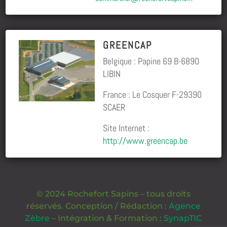
GREENCAP
Belgique : Papine 69 B-6890
LIBIN
France : Le Cosquer F-29390
SCAER
Site Internet :
http://www.greencap.be
© 2024 Rochefort Sapins – tous droits
réservés. Conception / Rédaction :
Agence
Zèbre
– Intégration & Formation :
SynapTIC