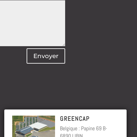
Envoyer
GREENCAP
Belgique : Papine 69 B-
6890 LIBIN