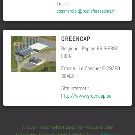
Email :
commercial@rochefortsapins.fr
GREENCAP
Belgique : Papine 69 B-6890
LIBIN
France : Le Cosquer F-29390
SCAER
Site Internet :
http://www.greencap.be
© 2024 Rochefort Sapins – tous droits
réservés. Conception / Rédaction :
Agence