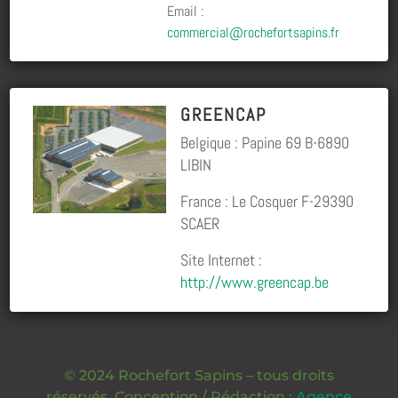
Email :
commercial@rochefortsapins.fr
GREENCAP
Belgique : Papine 69 B-6890
LIBIN
France : Le Cosquer F-29390
SCAER
Site Internet :
http://www.greencap.be
© 2024 Rochefort Sapins – tous droits
réservés. Conception / Rédaction :
Agence