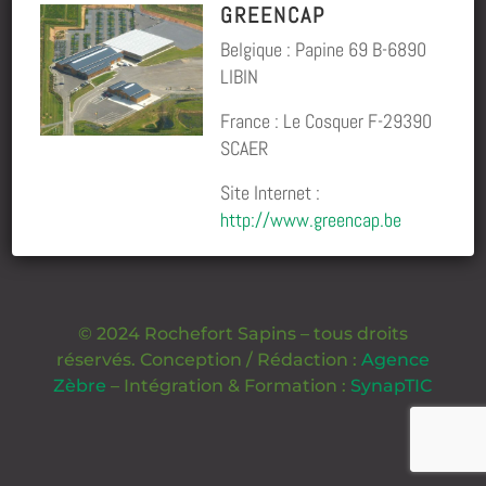
GREENCAP
Belgique : Papine 69 B-6890
LIBIN
France : Le Cosquer F-29390
SCAER
Site Internet :
http://www.greencap.be
© 2024 Rochefort Sapins – tous droits
réservés. Conception / Rédaction :
Agence
Zèbre
– Intégration & Formation :
SynapTIC