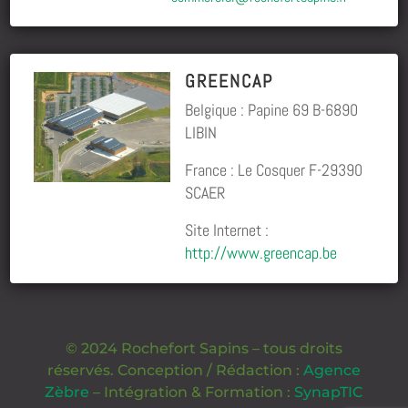
GREENCAP
Belgique : Papine 69 B-6890
LIBIN
France : Le Cosquer F-29390
SCAER
Site Internet :
http://www.greencap.be
© 2024 Rochefort Sapins – tous droits
réservés. Conception / Rédaction :
Agence
Zèbre
– Intégration & Formation :
SynapTIC