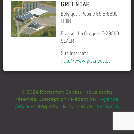
GREENCAP
Belgique : Papine 69 B-6890
LIBIN
France : Le Cosquer F-29390
SCAER
Site Internet :
http://www.greencap.be
© 2024 Rochefort Sapins – tous droits
réservés. Conception / Rédaction :
Agence
Zèbre
– Intégration & Formation :
SynapTIC