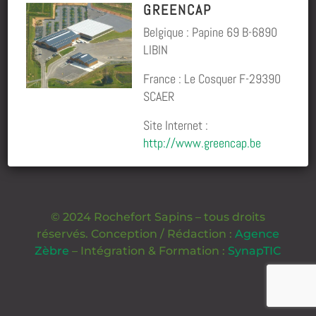
GREENCAP
Belgique : Papine 69 B-6890
LIBIN
France : Le Cosquer F-29390
SCAER
Site Internet :
http://www.greencap.be
© 2024 Rochefort Sapins – tous droits
réservés. Conception / Rédaction :
Agence
Zèbre
– Intégration & Formation :
SynapTIC