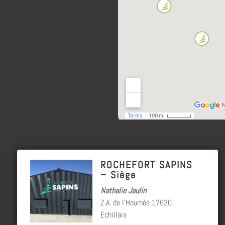
ROCHEFORT SAPINS
– Siège
Nathalie Jaulin
Z.A. de l’Houmée 17620
Echillais