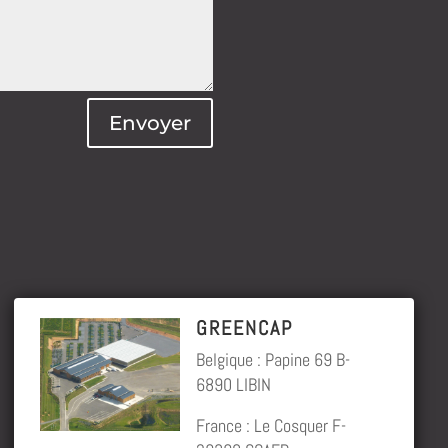
Envoyer
GREENCAP
Belgique : Papine 69 B-
6890 LIBIN
France : Le Cosquer F-